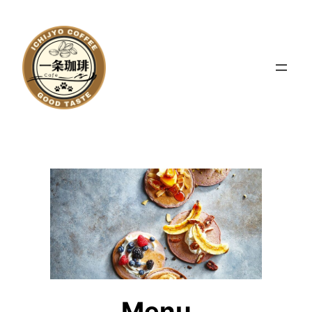
内
容
を
ス
キ
ッ
プ
Menu